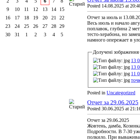
2
3
4
5
6
7
8
Posted 14.08.2025 at 20:4
9
10
11
12
13
14
15
Отчет за июль и 13.08.2
16
17
18
19
20
21
22
Весь июль и начало авгу
23
24
25
26
27
28
29
поплавок, глубина 2 мет
тесто-херабона, но заме
30
31
1
2
3
4
5
намного опережает в уло
Долучені зображення
13 0
13 0
11 0
точк
Posted in
Uncategorized
Отчет за 29.06.2025
Posted 30.06.2025 at 21:1
Отчет за 29.06.2025
Жовтень, дамба, Козинка
Подробности. В 7-30 уже
полкило. При вываживани