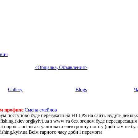
евич
<Общалка, Объявления>
Gallery
Blogs
Ч
ем профиле
Смена емейлов
рум поступово буде переїзжати на HTTPS на сайті. Будуть декіль
shing.(kiev|org|kyiv).ua з www та без. згодом буде переадресация н
 паролі-логіни актуалізовати електронну пошту (щоб там не було 
ishing.kyiv.ua Всім гарного часу доби і перемоги