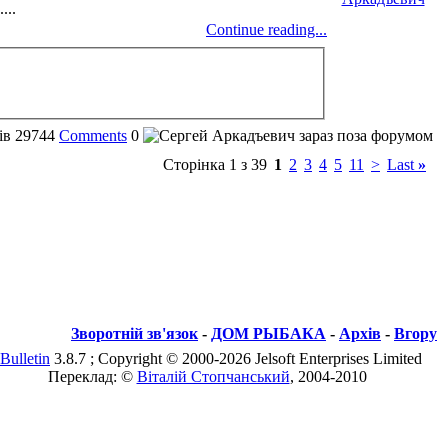
...
Continue reading...
ів
29744
Comments
0
Сторінка 1 з 39
1
2
3
4
5
11
>
Last
»
Зворотній зв'язок
-
ДОМ РЫБАКА
-
Архів
-
Вгору
Bulletin
3.8.7 ; Copyright © 2000-2026 Jelsoft Enterprises Limited
Переклад: ©
Віталій Стопчанський
, 2004-2010