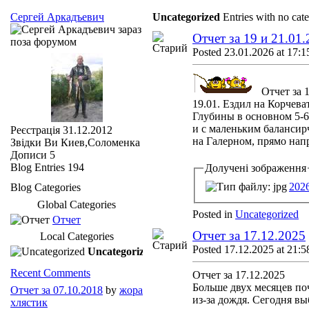
Сергей Аркадъевич
Uncategorized
Entries with no cat
Отчет за 19 и 21.01
Posted 23.01.2026 at 17:1
Отчет за 
19.01. Ездил на Корчеват
Глубины в основном 5-6
и с маленьким балансирч
Реєстрація
31.12.2012
на Галерном, прямо напр
Звідки Ви
Киев,Соломенка
Дописи
5
Blog Entries
194
Долучені зображення
202
Blog Categories
Global Categories
Posted in
Uncategorized
Отчет
Отчет за 17.12.2025
Local Categories
Posted 17.12.2025 at 21:5
Uncategorized
Recent Comments
Отчет за 17.12.2025
Больше двух месяцев по
Отчет за 07.10.2018
by
жора
из-за дождя. Сегодня в
хлястик