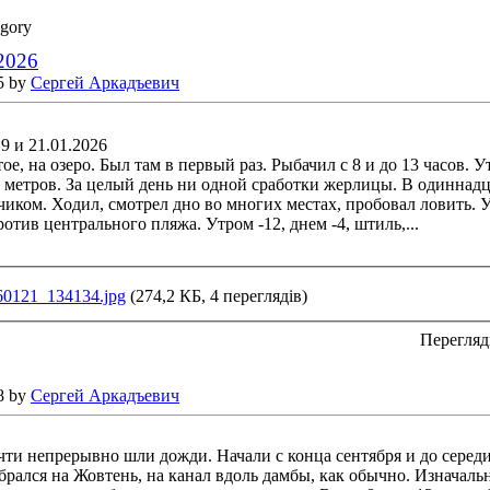
egory
.2026
5 by
Сергей Аркадъевич
19 и 21.01.2026
ое, на озеро. Был там в первый раз. Рыбачил с 8 и до 13 часов. У
 метров. За целый день ни одной сработки жерлицы. В одиннадц
иком. Ходил, смотрел дно во многих местах, пробовал ловить. Уе
отив центрального пляжа. Утром -12, днем -4, штиль,...
60121_134134.jpg
(274,2 КБ, 4 переглядів)
Перегляд
8 by
Сергей Аркадъевич
чти непрерывно шли дожди. Начали с конца сентября и до серед
ыбрался на Жовтень, на канал вдоль дамбы, как обычно. Изначал