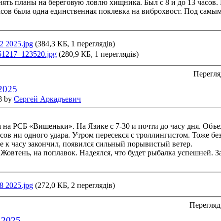
ять планы на береговую ловлю хищника. Был с 8 и до 13 часов. 
сов была одна единственная поклевка на виброхвост. Под самым 
2 2025.jpg
(384,3 КБ, 1 переглядів)
51217_123520.jpg
(280,9 КБ, 1 переглядів)
Перегля
.2025
8 by
Сергей Аркадъевич
 на РСБ «Вишеньки». На Язике с 7-30 и почти до часу дня. Объех
сов ни одного удара. Утром пересекся с троллингистом. Тоже без
же к часу закончил, появился сильный порывистый ветер.
в Жовтень, на поплавок. Надеялся, что будет рыбалка успешней. 
8 2025.jpg
(272,0 КБ, 2 переглядів)
Перегляд
.2025