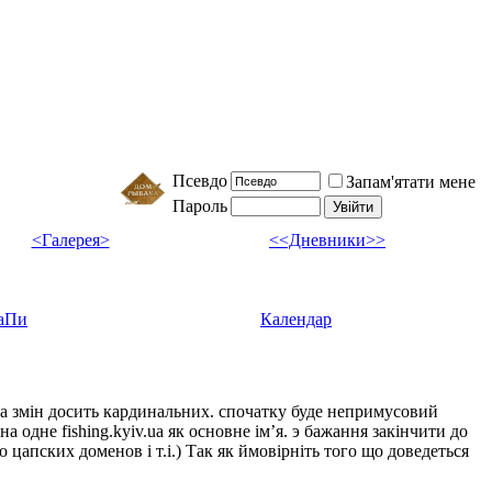
Псевдо
Запам'ятати мене
Пароль
<Галерея>
<<Дневники>>
аПи
Календар
ка змін досить кардинальних. спочатку буде непримусовий
а одне fishing.kyiv.ua як основне імʼя. э бажання закінчити до
цапских доменов і т.і.) Так як ймовірніть того що доведеться