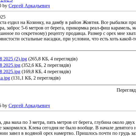
0 by
Сергей Аркадъевич
025
ста ездил на Козинку, на дамбу в район Жовтня. Все рыбалки пр
ра, заброс 5-6 метров от берега, прикормка реал-фиш карамель,
шанное по секретному) рецепту продавца. Размер с орех мне хват
вистости остальные насадки, при условии, что есть хоть какой-то
8 2025 (2).jpg
(265,8 КБ, 4 переглядів)
8 2025.jpg
(352,6 КБ, 2 переглядів)
8 2025.jpg
(169,8 КБ, 4 переглядів)
а.jpg
(131,1 КБ, 2 переглядів)
Перегляд
6 by
Сергей Аркадъевич
, два маха по 3 метра, пять метров от берега, глубина около дву
 закормился. Клева сегодня не было вообще. В начале девятого н
и завел в водяной орех намертво. Пришлось почти по грудь заход