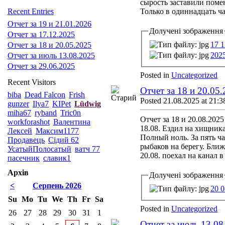
сырость заставили помен
Recent Entries
Только в одиннадцать ча
Отчет за 19 и 21.01.2026
Долучені зображення
Отчет за 17.12.2025
17 1
Отчет за 18 и 20.05.2025
202
Отчет за июль 13.08.2025
Отчет за 29.06.2025
Posted in
Uncategorized
Recent Visitors
Отчет за 18 и 20.05
biba
Dead Falcon
Frish
Posted 21.08.2025 at 21:3
gunzer
Ilya7
KIPet
Lüdwig
miha67
ryband
Tric0n
Отчет за 18 и 20.08.2025
workforashot
Валентина
18.08. Ездил на хищника
Лексей
Максим1177
Полный ноль. За пять ча
Продавець
Сідий 62
рыбаков на берегу. Бли
УсатыйПолосатый
ватч 77
20.08. поехал на канал 
пасечник
славик1
Архів
Долучені зображення
<
Серпень 2026
20 0
Su
Mo
Tu
We
Th
Fr
Sa
Posted in
Uncategorized
26
27
28
29
30
31
1
Отчет за июль 13.08