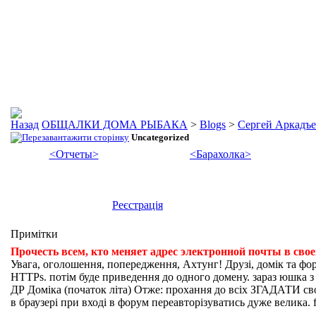
ОБЩАЛКИ ДОМА РЫБАКА
>
Blogs
>
Сергей Аркадъ
Uncategorized
<Отчеты>
<Барахолка>
Реєстрація
Примітки
Прочесть всем, кто меняет адрес электронной почты в сво
Увага, оголошення, попередження, Ахтунг! Друзі, домік та фо
HTTPs. потім буде приведення до одного домену. зараз юшка з fi
ДР Доміка (початок літа) Отже: прохання до всіх ЗГАДАТИ свої
в браузері при вході в форум переавторізуватись дуже велика. f