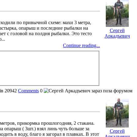
оходили по привычной схеме: махи 3 метра,
 мастырка, опарыш и последние рыбалки на
Сергей
ает с головой на полдня рыбалки. Это тесто
Аркадъевич
...
Continue reading...
ів
20942
Comments
0
х метров, прикормка прошлогодняя, 2 стакана.
а опарыш ( 3шт.) взял линь чуть больше за
Сергей
ить в воду, благо я загорал в плавках. В этот
Аркадъевич