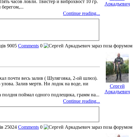
Пять часов ловли. Твистер и виброхвост 10 гр.
Аркадъевич
берегом,...
Continue reading...
дів
9005
Comments
0
ал почти весь залив ( Шуляговка, 2-ой шлюз).
 улова. Залив мертв. Ни лодок на воде, ни
Сергей
Аркадъевич
За полдня поймал одного подлещика, грамм на...
Continue reading...
ів
25024
Comments
0