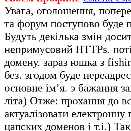
Увага, оголошення, попере
та форум поступово буде п
Будуть декілька змін доси
непримусовий HTTPs. поті
домену. зараз юшка з fishi
без. згодом буде переадрес
основне імʼя. э бажання з
літа) Отже: прохання до в
актуалізовати електронну 
цапских доменов і т.і.) Та