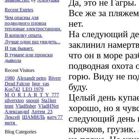
Да, это не Гагры.
Recent Entries
Все же за пляже
Чем опасны для
нет.
подводного пловца
тепловые электростанции.
На следующий де
В копилку опыта.
Лучше один раз увидеть...
заклинил намертв
И так бывает.
что он в море раз
В тумане или происки
дьявола
подводная охота 
Recent Visitors
горю. Виду не под
1980
Alexandr petro
Biverr
Dead Falcon
Igor_vas
буду.
Kos742
LEO 1979
M_O_R_I_A_R_T_Y_777
Целый день купае
silverxtoo
snoopi
Sta1ker
хорошо, но я чув
tmnt
Vladfisher
VladHNet
АлександрI
Артем_23
следующий день 
Лексей
ШАМИЛЬ
ватч 77
митя_
крючков, грузик.
Blog Categories