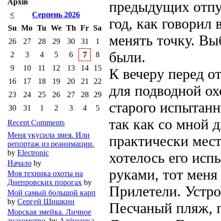
Архів
предыдущих отпус
<
Серпень 2026
год, как говорил
Su
Mo
Tu
We
Th
Fr
Sa
менять точку. Вы
26
27
28
29
30
31
1
были.
2
3
4
5
6
7
8
9
10
11
12
13
14
15
К вечеру перед о
16
17
18
19
20
21
22
для подводной ох
23
24
25
26
27
28
29
старого испытанн
30
31
1
2
3
4
5
так как со мной 
Recent Comments
Меня укусила змея. Или
практически мест
репортаж из реанимации.
by
Electronic
хотелось его исп
Начало
by
руками, тот меня
Моя техника охоты на
Днепровских порогах
by
Прилетели. Устро
Мой самый большой карп
by
Сергей Шишкин
Песчаный пляж, п
Морская змейка. Личное
знакомство.
by
Алёнушка