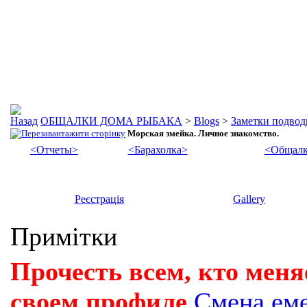
ОБЩАЛКИ ДОМА РЫБАКА
>
Blogs
>
Заметки подвод
Морская змейка. Личное знакомство.
<Отчеты>
<Барахолка>
<Общалк
Реєстрація
Gallery
Примітки
Прочесть всем, кто меня
своем профиле
Смена ем