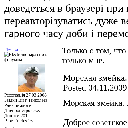
доведеться в браузері при
переавторізуватись дуже ве
гарного часу доби і перем
Только о том, что
Electronic
только мне.
Морская змейка.
Posted 04.11.2009 
Реєстрація
27.03.2008
Звідки Ви
г. Николаев
Морская змейка. 
Раньше жил в
Днепропетровске.
Дописи
201
Доброе советское
Blog Entries
16