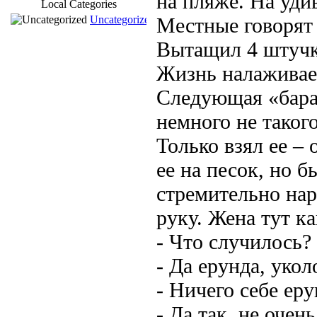
на пляже. На уди
Local Categories
Uncategorized
Местные говорят 
Вытащил 4 штучк
Жизнь налажива
Следующая «бараб
немного не таког
Только взял ее –
ее на песок, но б
стремительно на
руку. Жена тут ка
- Что случилось?
- Да ерунда, уко
- Ничего себе еру
- Да так, не очень