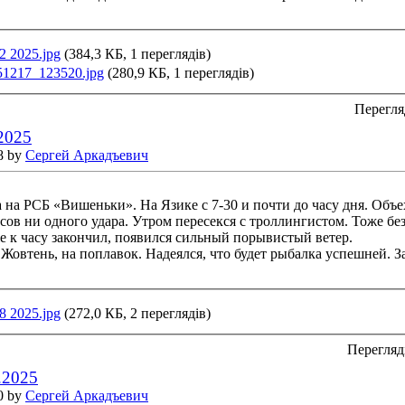
2 2025.jpg
(384,3 КБ, 1 переглядів)
51217_123520.jpg
(280,9 КБ, 1 переглядів)
Перегля
.2025
8 by
Сергей Аркадъевич
 на РСБ «Вишеньки». На Язике с 7-30 и почти до часу дня. Объех
сов ни одного удара. Утром пересекся с троллингистом. Тоже без
же к часу закончил, появился сильный порывистый ветер.
в Жовтень, на поплавок. Надеялся, что будет рыбалка успешней. 
8 2025.jpg
(272,0 КБ, 2 переглядів)
Перегляд
.2025
0 by
Сергей Аркадъевич