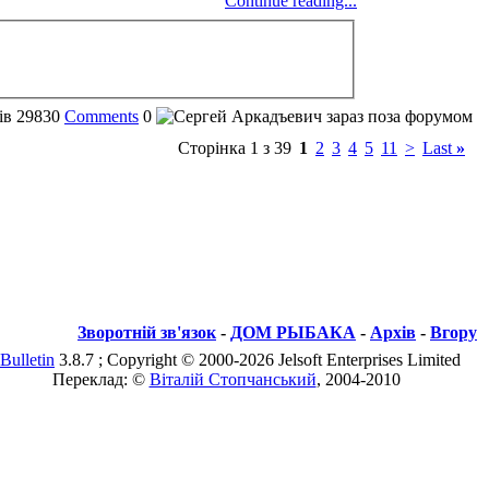
Continue reading...
ів
29830
Comments
0
Сторінка 1 з 39
1
2
3
4
5
11
>
Last
»
Зворотній зв'язок
-
ДОМ РЫБАКА
-
Архів
-
Вгору
Bulletin
3.8.7 ; Copyright © 2000-2026 Jelsoft Enterprises Limited
Переклад: ©
Віталій Стопчанський
, 2004-2010