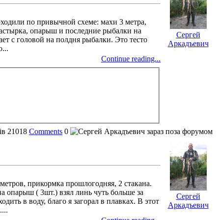
оходили по привычной схеме: махи 3 метра,
 мастырка, опарыш и последние рыбалки на
Сергей
ает с головой на полдня рыбалки. Это тесто
Аркадъевич
...
Continue reading...
ів
21018
Comments
0
х метров, прикормка прошлогодняя, 2 стакана.
а опарыш ( 3шт.) взял линь чуть больше за
Сергей
ить в воду, благо я загорал в плавках. В этот
Аркадъевич
...