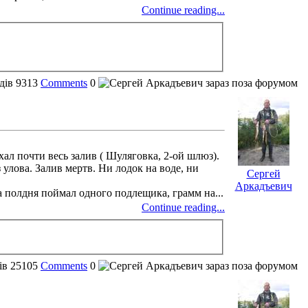
Continue reading...
дів
9313
Comments
0
ал почти весь залив ( Шуляговка, 2-ой шлюз).
 улова. Залив мертв. Ни лодок на воде, ни
Сергей
Аркадъевич
За полдня поймал одного подлещика, грамм на...
Continue reading...
ів
25105
Comments
0