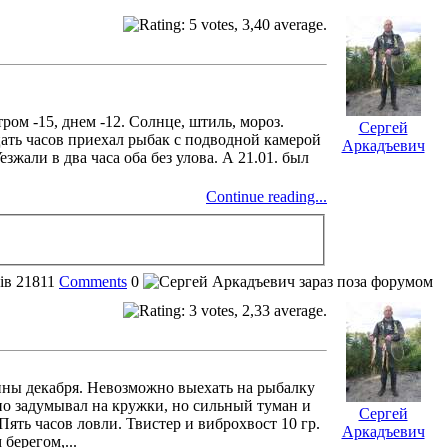
тром -15, днем -12. Солнце, штиль, мороз.
Сергей
ать часов приехал рыбак с подводной камерой
Аркадъевич
зжали в два часа оба без улова. А 21.01. был
Continue reading...
ів
21811
Comments
0
ины декабря. Невозможно выехать на рыбалку
ьно задумывал на кружки, но сильный туман и
Сергей
Пять часов ловли. Твистер и виброхвост 10 гр.
Аркадъевич
берегом,...