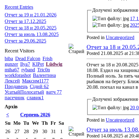
Recent Entries
Долучені зображення
Отчет за 19 и 21.01.2026
17 1
Отчет за 17.12.2025
202
Отчет за 18 и 20.05.2025
Отчет за июль 13.08.2025
Posted in
Uncategorized
Отчет за 29.06.2025
Отчет за 18 и 20.05
Recent Visitors
Posted 21.08.2025 at 21:3
biba
Dead Falcon
Frish
gunzer
Ilya7
KIPet
Lüdwig
Отчет за 18 и 20.08.2025
miha67
ryband
Tric0n
18.08. Ездил на хищника
workforashot
Валентина
Полный ноль. За пять ча
Лексей
Максим1177
рыбаков на берегу. Бли
Продавець
Сідий 62
20.08. поехал на канал 
УсатыйПолосатый
ватч 77
пасечник
славик1
Долучені зображення
Архів
20 0
<
Серпень 2026
Posted in
Uncategorized
Su
Mo
Tu
We
Th
Fr
Sa
Отчет за июль 13.08
26
27
28
29
30
31
1
Posted 14.08.2025 at 20:4