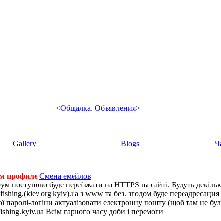
<Общалка, Объявления>
Gallery
Blogs
Ч
ем профиле
Смена емейлов
рум поступово буде переїзжати на HTTPS на сайті. Будуть декіль
shing.(kiev|org|kyiv).ua з www та без. згодом буде переадресация н
 паролі-логіни актуалізовати електронну пошту (щоб там не було 
ishing.kyiv.ua Всім гарного часу доби і перемоги