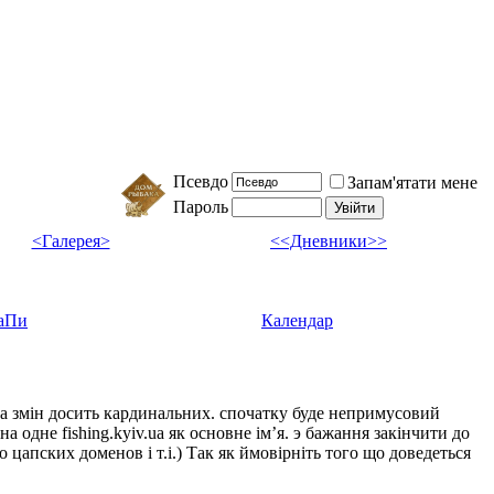
Псевдо
Запам'ятати мене
Пароль
<Галерея>
<<Дневники>>
аПи
Календар
ка змін досить кардинальних. спочатку буде непримусовий
а одне fishing.kyiv.ua як основне імʼя. э бажання закінчити до
цапских доменов і т.і.) Так як ймовірніть того що доведеться