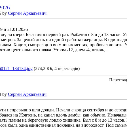
.2026
5 by
Сергей Аркадъевич
19 и 21.01.2026
ое, на озеро. Был там в первый раз. Рыбачил с 8 и до 13 часов. У
 метров. За целый день ни одной сработки жерлицы. В одиннадц
иком. Ходил, смотрел дно во многих местах, пробовал ловить. Уе
отив центрального пляжа. Утром -12, днем -4, штиль,...
60121_134134.jpg
(274,2 КБ, 4 переглядів)
Перегляд
8 by
Сергей Аркадъевич
чти непрерывно шли дожди. Начали с конца сентября и до серед
ыбрался на Жовтень, на канал вдоль дамбы, как обычно. Изначал
ять планы на береговую ловлю хищника. Был с 8 и до 13 часов. 
сов была одна единственная поклевка на виброхвост. Под самым 