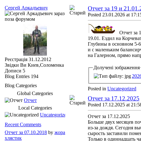
Сергей Аркадъевич
Отчет за 19 и 21.01
Posted 23.01.2026 at 17:1
Отчет за 
19.01. Ездил на Корчеват
Глубины в основном 5-6
и с маленьким балансирч
на Галерном, прямо напр
Реєстрація
31.12.2012
Звідки Ви
Киев,Соломенка
Долучені зображення
Дописи
5
202
Blog Entries
194
Blog Categories
Posted in
Uncategorized
Global Categories
Отчет за 17.12.2025
Отчет
Posted 17.12.2025 at 21:5
Local Categories
Uncategorized
Отчет за 17.12.2025
Больше двух месяцев по
Recent Comments
из-за дождя. Сегодня в
Отчет за 07.10.2018
by
жора
сырость заставили помен
хлястик
Только в одиннадцать ча