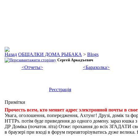
ОБЩАЛКИ ДОМА РЫБАКА
>
Blogs
Сергей Аркадъевич
<Отчеты>
<Барахолка>
Реєстрація
Примітки
Прочесть всем, кто меняет адрес электронной почты в сво
Увага, оголошення, попередження, Ахтунг! Друзі, домік та фо
HTTPs. потім буде приведення до одного домену. зараз юшка з fi
ДР Доміка (початок літа) Отже: прохання до всіх ЗГАДАТИ свої
в браузері при вході в форум переавторізуватись дуже велика. f