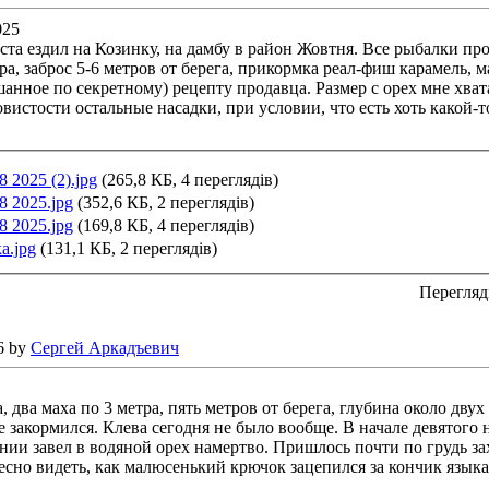
025
ста ездил на Козинку, на дамбу в район Жовтня. Все рыбалки пр
ра, заброс 5-6 метров от берега, прикормка реал-фиш карамель,
шанное по секретному) рецепту продавца. Размер с орех мне хват
вистости остальные насадки, при условии, что есть хоть какой-то
8 2025 (2).jpg
(265,8 КБ, 4 переглядів)
8 2025.jpg
(352,6 КБ, 2 переглядів)
8 2025.jpg
(169,8 КБ, 4 переглядів)
а.jpg
(131,1 КБ, 2 переглядів)
Перегляд
6 by
Сергей Аркадъевич
, два маха по 3 метра, пять метров от берега, глубина около дву
 закормился. Клева сегодня не было вообще. В начале девятого н
и завел в водяной орех намертво. Пришлось почти по грудь заход
есно видеть, как малюсенький крючок зацепился за кончик языка.