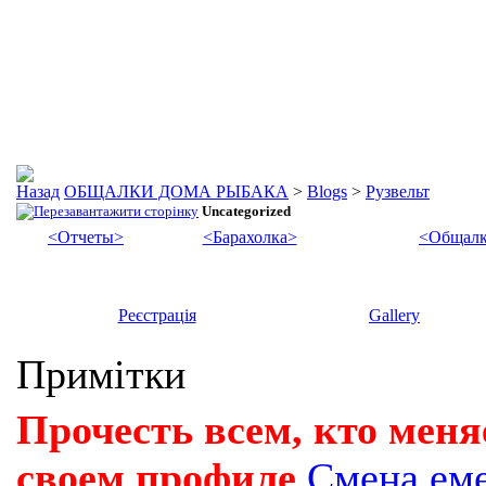
ОБЩАЛКИ ДОМА РЫБАКА
>
Blogs
>
Рузвельт
Uncategorized
<Отчеты>
<Барахолка>
<Общалк
Реєстрація
Gallery
Примітки
Прочесть всем, кто меня
своем профиле
Смена ем