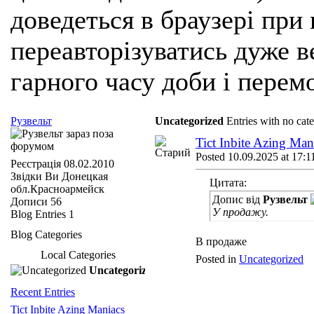
доведеться в браузері при
переавторізуватись дуже ве
гарного часу доби і перем
Рузвельт
Uncategorized
Entries with no cat
Tict Inbite Azing Ma
Posted 10.09.2025 at 17:1
Реєстрація
08.02.2010
Звідки Ви
Донецкая
Цитата:
обл.Красноармейск
Допис від
Рузвельт
Дописи
56
У продажу.
Blog Entries
1
Blog Categories
В продаже
Local Categories
Posted in
Uncategorized
Uncategorized
Recent Entries
Tict Inbite Azing Maniacs