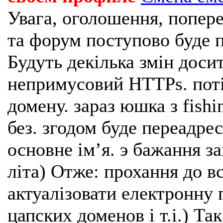
Увага, оголошення, попере
та форум поступово буде п
Будуть декілька змін доси
непримусовий HTTPs. поті
домену. зараз юшка з fishi
без. згодом буде переадрес
основне імʼя. э бажання з
літа) Отже: прохання до в
актуалізовати електронну 
цапских доменов і т.і.) Та