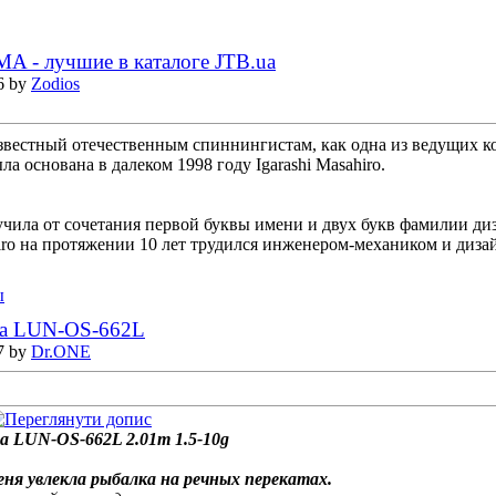
A - лучшие в каталоге JTB.ua
6 by
Zodios
звестный отечественным спиннингистам, как одна из ведущих 
ла основана в далеком 1998 году Igarashi Masahiro.
чила от сочетания первой буквы имени и двух букв фамилии диза
iro на протяжении 10 лет трудился инженером-механиком и дизай
ы
na LUN-OS-662L
7 by
Dr.ONE
na LUN-OS-662L 2.01m 1.5-10g
еня увлекла рыбалка на речных перекатах.