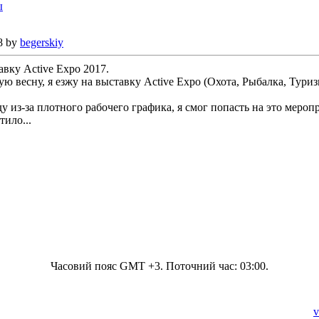
ы
8 by
begerskiy
авку Active Expo 2017.
ую весну, я езжу на выставку Active Expo (Охота, Рыбалка, Туризм
у из-за плотного рабочего графика, я смог попасть на это мероп
тило...
Часовий пояс GMT +3. Поточний час:
03:00
.
v