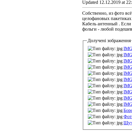
Updated 12.12.2019 at 22
Собственно, из фото всё
целофановых пакетиках 
Кабель антенный . Если 
фольги - любой подешевл
Долучені зображення
IMG
IMG
IMG
IMG
IMG
IMG
IMG
IMG
IMG
IMG
Бор
Фот
Щуч