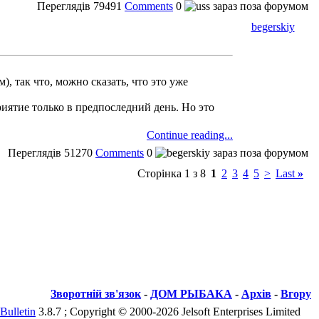
Переглядів
79491
Comments
0
begerskiy
), так что, можно сказать, что это уже
риятие только в предпоследний день. Но это
Continue reading...
Переглядів
51270
Comments
0
Сторінка 1 з 8
1
2
3
4
5
>
Last
»
Зворотній зв'язок
-
ДОМ РЫБАКА
-
Архів
-
Вгору
Bulletin
3.8.7 ; Copyright © 2000-2026 Jelsoft Enterprises Limited