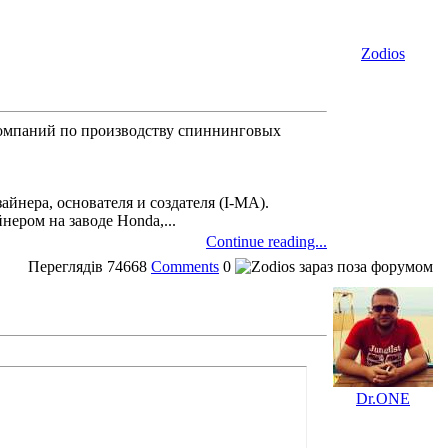
Zodios
компаний по производству спиннинговых
йнера, основателя и создателя (I-MA).
нером на заводе Honda,...
Continue reading...
Переглядів
74668
Comments
0
Dr.ONE