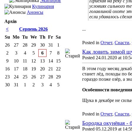
Экипировка
Приехав на реку с у
условиях сильного т
Кулинария
голавлиной охоте э
Анонсы
если удавалось сдел
Архів
<
Серпень 2026
...
Su
Mo
Tu
We
Th
Fr
Sa
Posted in
Отчет
,
Снасти
,
26
27
28
29
30
31
1
Как ловить зимой щ
2
3
4
5
6
7
8
Posted 24.01.2020 at 10:5
9
10
11
12
13
14
15
В этом году месяц декаб
16
17
18
19
20
21
22
станет лёд, походы по б
23
24
25
26
27
28
29
гораздо позже озёр, а зн
30
31
1
2
3
4
5
Особенности поведения
Щука в декабре не сильн
Posted in
Отчет
,
Снасти
,
Бородка окунёвая - 
Posted 05.12.2019 at 14:5