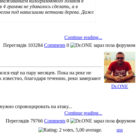
вываживанием килограммового голавля в
 4 грамма не удавалось сделать, а в
егом под нависшими ветками дерева. Даже
Continue reading...
Переглядів
103284
Comments
0
лся ещё на пару месяцев. Пока на реке не
 известно, благодаря течению, реки замерзают
Dr.ONE
нужно спровоцировать на атаку...
Continue reading...
Переглядів
79766
Comments
0
uss