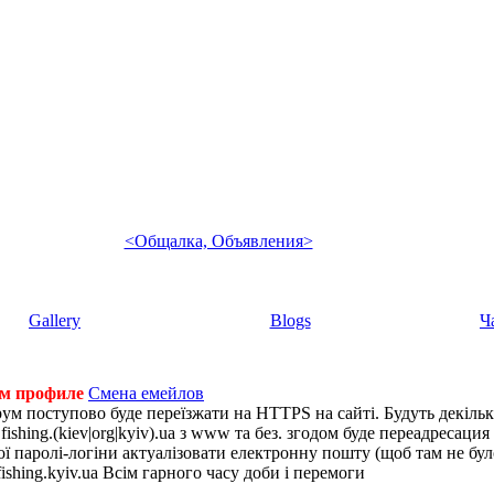
<Общалка, Объявления>
Gallery
Blogs
Ч
ем профиле
Смена емейлов
рум поступово буде переїзжати на HTTPS на сайті. Будуть декіль
shing.(kiev|org|kyiv).ua з www та без. згодом буде переадресация н
 паролі-логіни актуалізовати електронну пошту (щоб там не було 
ishing.kyiv.ua Всім гарного часу доби і перемоги