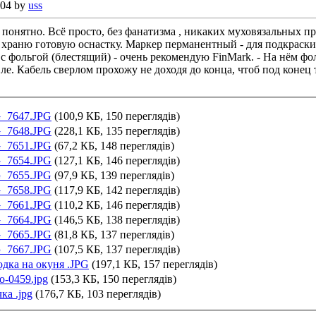
:04 by
uss
 понятно.
Всё просто, без фанатизма , никаких муховязальных при
храню готовую оснастку. Маркер перманентный - для подкраски
с фольгой (блестящий) - очень рекомендую FinMark. - На нём фол
е. Кабель сверлом прохожу не доходя до конца, чтоб под конец 
_7647.JPG
(100,9 КБ, 150 переглядів)
_7648.JPG
(228,1 КБ, 135 переглядів)
_7651.JPG
(67,2 КБ, 148 переглядів)
_7654.JPG
(127,1 КБ, 146 переглядів)
_7655.JPG
(97,9 КБ, 139 переглядів)
_7658.JPG
(117,9 КБ, 142 переглядів)
_7661.JPG
(110,2 КБ, 146 переглядів)
_7664.JPG
(146,5 КБ, 138 переглядів)
_7665.JPG
(81,8 КБ, 137 переглядів)
_7667.JPG
(107,5 КБ, 137 переглядів)
одка на окуня .JPG
(197,1 КБ, 157 переглядів)
о-0459.jpg
(153,3 КБ, 150 переглядів)
ка .jpg
(176,7 КБ, 103 переглядів)