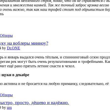
льтралайтом медленного строя, понял, что он не справляется с 
ечения и множества камней. Так же точный заброс крэнка весом в
то очень важно, так как наш трофей стоит под обрывистым бер
ать
Обзоры
уку на воблеры минноу?
4 by
Dr.ONE
рь и январь выдался очень тёплым, и спиннинговый сезон продли
ерегам рек могут быть очень результативными и трофейными. Как
ачит ещё рано прятать летние снасти в чехол.
 щуки в декабре
о активна и не бросается на любую приманку, следовательно, её 
Обзоры
быстро, просто, дёшево и надёжно.
9 by
uss