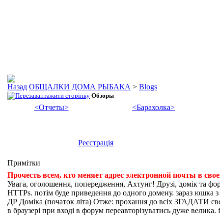
ОБЩАЛКИ ДОМА РЫБАКА
>
Blogs
Обзоры
<Отчеты>
<Барахолка>
Реєстрація
Примітки
Прочесть всем, кто меняет адрес электронной почты в сво
Увага, оголошення, попередження, Ахтунг! Друзі, домік та фо
HTTPs. потім буде приведення до одного домену. зараз юшка з fi
ДР Доміка (початок літа) Отже: прохання до всіх ЗГАДАТИ свої
в браузері при вході в форум переавторізуватись дуже велика. f