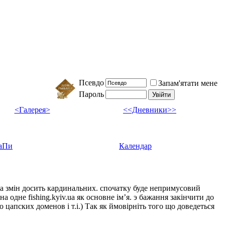
Псевдо
Запам'ятати мене
Пароль
<Галерея>
<<Дневники>>
аПи
Календар
ка змін досить кардинальних. спочатку буде непримусовий
а одне fishing.kyiv.ua як основне імʼя. э бажання закінчити до
цапских доменов і т.і.) Так як ймовірніть того що доведеться