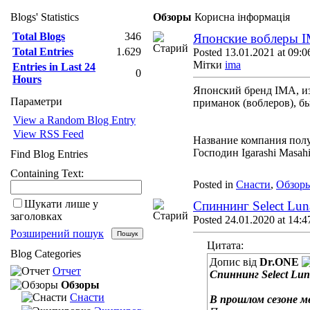
Blogs' Statistics
Обзоры
Корисна інформація
Total Blogs
346
Японские воблеры IM
Total Entries
1.629
Posted 13.01.2021 at 09:0
Мітки
ima
Entries in Last 24
0
Hours
Японский бренд IMA, и
Параметри
приманок (воблеров), бы
View a Random Blog Entry
View RSS Feed
Название компания полу
Господин Igarashi Masah
Find Blog Entries
Containing Text:
Posted in
Снасти
,
Обзор
Шукати лише у
Спиннинг Select Lu
заголовках
Posted 24.01.2020 at 14:4
Розширений пошук
Цитата:
Blog Categories
Допис від
Dr.ONE
Отчет
Спиннинг Select Lu
Обзоры
Снасти
В прошлом сезоне м