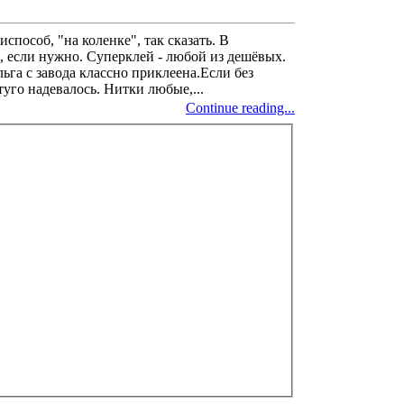
способ, "на коленке", так сказать. В
, если нужно. Суперклей - любой из дешёвых.
ьга с завода классно приклеена.Если без
туго надевалось. Нитки любые,...
Continue reading...