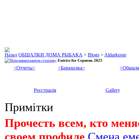
ОБЩАЛКИ ДОМА РЫБАКА
>
Blogs
>
Aldarkosse
Entries for Серпень 2025
<Отчеты>
<Барахолка>
<Общалк
Реєстрація
Gallery
Примітки
Прочесть всем, кто меня
своем профиле
Смена ем