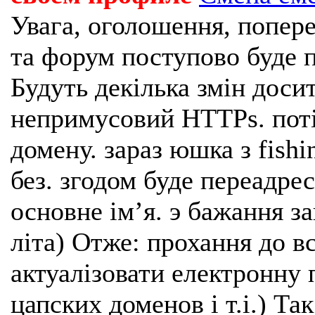
Увага, оголошення, попере
та форум поступово буде п
Будуть декілька змін доси
непримусовий HTTPs. поті
домену. зараз юшка з fishi
без. згодом буде переадрес
основне імʼя. э бажання з
літа) Отже: прохання до в
актуалізовати електронну 
цапских доменов і т.і.) Та