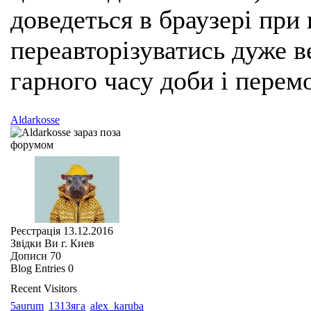
доведеться в браузері при
переавторізуватись дуже ве
гарного часу доби і перем
Aldarkosse
Реєстрація
13.12.2016
Звідки Ви
г. Киев
Дописи
70
Blog Entries
0
Recent Visitors
5aurum
1313яга
alex_karuba